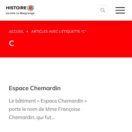
ACCUEIL
ARTICLES AVEC L’ÉTIQUETTE "C"
Vous êtes ici :
C
Espace Chemardin
Le bâtiment « Espace Chemardin »
porte le nom de Mme Françoise
Chemardin, qui fut…