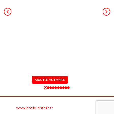
principal, Patrick Rolin est géologue,
ancien professeur à l’université. Il a
coordonné les contributeurs des
associations d’histoire de Jarville,
Dombasle et d'Einville. Le livre
s’appuie sur des données de forages,
des archives, de nombreuses photos
et s’adresse à un public intéressé par
l’histoire régionale ou l’histoire
industrielle.
AJOUTER AU PANIER
© Cercle d’histoire et de généalogie de Jarville-la-Malgrange
www.jarville-histoire.fr
–
Mentions légales – RGPD