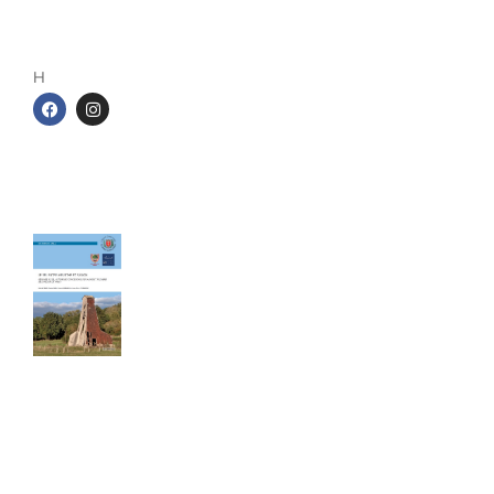
1 rue de la gare
54140 Jarville-la-Malgrange
H
Les cahiers du Cercle
Le sel entre Meurthe et Sânon
Cahier de 240 pages - Format A4
40,00
€
TTC Franco de port
Ce livre de 240 pages au format A4,
constitue la mémoire de toute
l’activité minière et industrielle salicole
de la région (25 concessions, 18
salines et 3 soudières). L’auteur