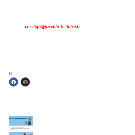
Rendez-vous à la
Maison des Associations
8 rue François Évrard à Jarville-la-Malgrange.
Email :
cerclejh@jarville-histoire.fr
Adresse postale
Cercle d’Histoire de Jarville
1 rue de la gare
54140 Jarville-la-Malgrange
H
Les cahiers du Cercle
Le sel entre Meurthe et Sânon
Cahier de 240 pages - Format A4