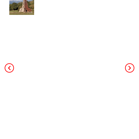
40,00
€
TTC Franco de port
Ce livre de 240 pages au format A4,
constitue la mémoire de toute
l’activité minière et industrielle salicole
de la région (25 concessions, 18
salines et 3 soudières). L’auteur
principal, Patrick Rolin est géologue,
ancien professeur à l’université. Il a
coordonné les contributeurs des
associations d’histoire de Jarville,
Dombasle et d'Einville. Le livre
s’appuie sur des données de forages,
des archives, de nombreuses photos
et s’adresse à un public intéressé par
l’histoire régionale ou l’histoire
industrielle.