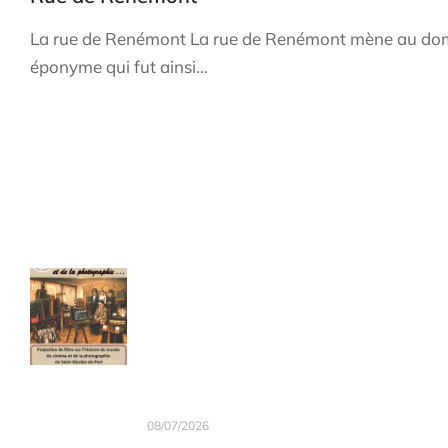
La rue de Renémont La rue de Renémont mène au do
éponyme qui fut ainsi…
Les infos récentes
ÉVÉNEMENT : Soirée « musée
Quand la mer était à Nancy...
du cinéma & de la
Cahier de 66 pages - Format A4
photographie ».
22,00
€
TTC Franco de port
Rendez-vous au Kiosque le 4
Le sous-titre "Histoire d’un ancien
septembre 2026.
fond marin asséché, érodé par la
08/07/2026
Meurthe" précise le contenu de ce