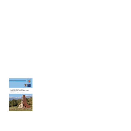
Les cahiers du Cercle
Le sel entre Meurthe et Sânon
Cahier de 240 pages - Format A4
40,00
€
TTC Franco de port
Ce livre de 240 pages au format A4,
constitue la mémoire de toute
l’activité minière et industrielle