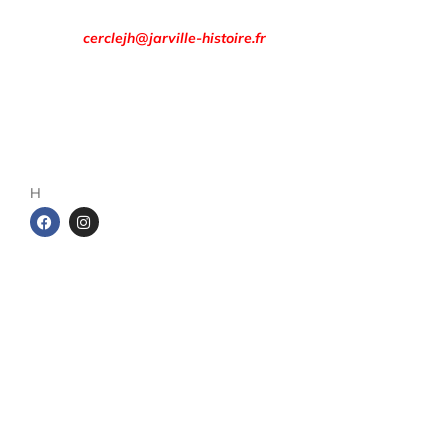
AJOUTER AU PANIER
Email :
cerclejh@jarville-histoire.fr
Adresse postale
de
Cercle d’Histoire de Jarville
ur
1 rue de la gare
54140 Jarville-la-Malgrange
H
,
a