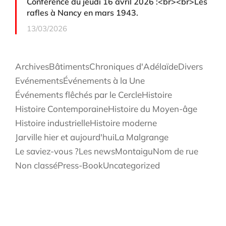
Conférence du jeudi 16 avril 2026 :<br><br>Les
rafles à Nancy en mars 1943.
13/03/2026
Archives
Bâtiments
Chroniques d'Adélaïde
Divers
Evénements
Événements à la Une
Événements flêchés par le Cercle
Histoire
Histoire Contemporaine
Histoire du Moyen-âge
Histoire industrielle
Histoire moderne
Jarville hier et aujourd'hui
La Malgrange
Le saviez-vous ?
Les news
Montaigu
Nom de rue
Non classé
Press-Book
Uncategorized