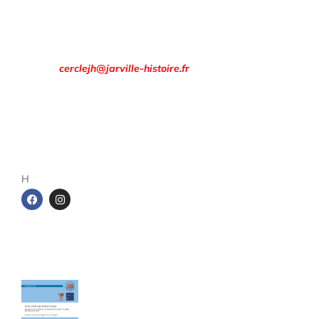
Rendez-vous à la
Maison des Associations
8 rue François Évrard à Jarville-la-Malgrange.
Email :
cerclejh@jarville-histoire.fr
Adresse postale
Cercle d’Histoire de Jarville
1 rue de la gare
54140 Jarville-la-Malgrange
H
Les cahiers du Cercle
Le sel entre Meurthe et Sânon
Cahier de 240 pages - Format A4