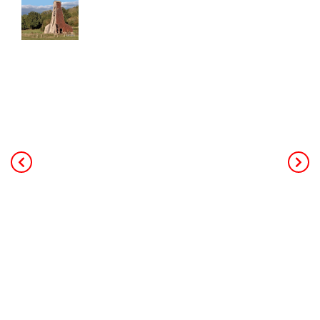
40,00
€
TTC Franco de port
Ce livre de 240 pages au format A4,
constitue la mémoire de toute
l’activité minière et industrielle salicole
de la région (25 concessions, 18
salines et 3 soudières). L’auteur
principal, Patrick Rolin est géologue,
ancien professeur à l’université. Il a
coordonné les contributeurs des
associations d’histoire de Jarville,
Dombasle et d'Einville. Le livre
s’appuie sur des données de forages,
des archives, de nombreuses photos
et s’adresse à un public intéressé par
l’histoire régionale ou l’histoire