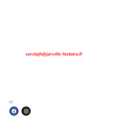
en période scolaire, le premier mardi de chaque mois, de 17
h à 19 h.
Rendez-vous à la
Maison des Associations
8 rue François Évrard à Jarville-la-Malgrange.
Email :
cerclejh@jarville-histoire.fr
Adresse postale
Cercle d’Histoire de Jarville
1 rue de la gare
54140 Jarville-la-Malgrange
H
Les cahiers du Cercle