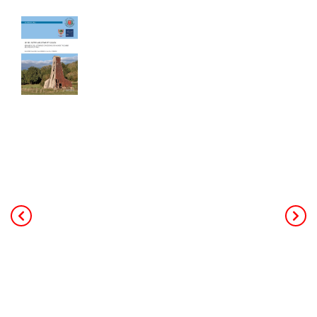
Le sel entre Meurthe et Sânon
Cahier de 240 pages - Format A4
40,00
€
TTC Franco de port
Ce livre de 240 pages au format A4,
constitue la mémoire de toute
l’activité minière et industrielle salicole
de la région (25 concessions, 18
salines et 3 soudières). L’auteur
principal, Patrick Rolin est géologue,
ancien professeur à l’université. Il a
coordonné les contributeurs des
associations d’histoire de Jarville,
Dombasle et d'Einville. Le livre
s’appuie sur des données de forages,
des archives, de nombreuses photos