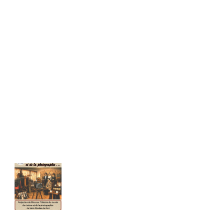
Les infos récentes
ÉVÉNEMENT : Soirée « musée
Quand la mer était à Nancy...
du cinéma & de la
Cahier de 66 pages - Format A4
photographie ».
22,00
€
TTC Franco de port