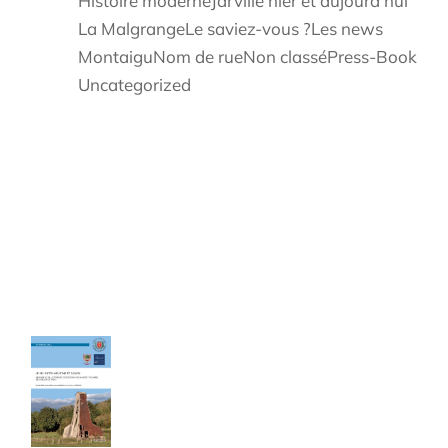
Histoire moderne
Jarville hier et aujourd'hui
La Malgrange
Le saviez-vous ?
Les news
Montaigu
Nom de rue
Non classé
Press-Book
Uncategorized
Les cahiers du Cercle
Le sel entre Meurthe et Sânon
Cahier de 240 pages - Format A4
40,00
€
TTC Franco de port