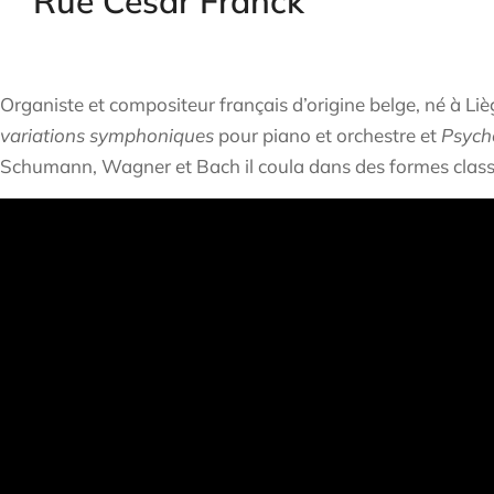
Rue César Franck
Organiste et compositeur français d’origine belge, né à Liè
variations symphoniques
pour piano et orchestre et
Psych
Schumann, Wagner et Bach il coula dans des formes classiq