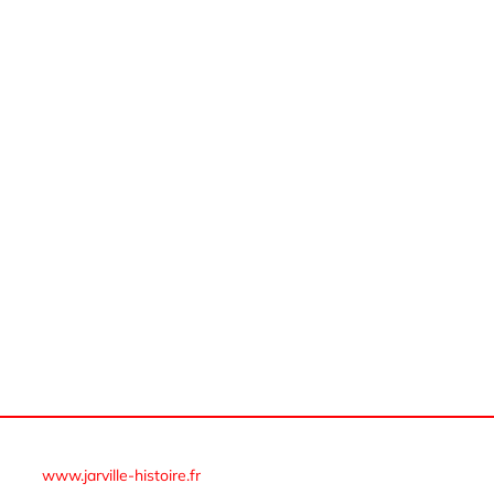
© Cercle d’histoire et de généalogie de Jarville-la-Malgrange
www.jarville-histoire.fr
–
Mentions légales – RGPD