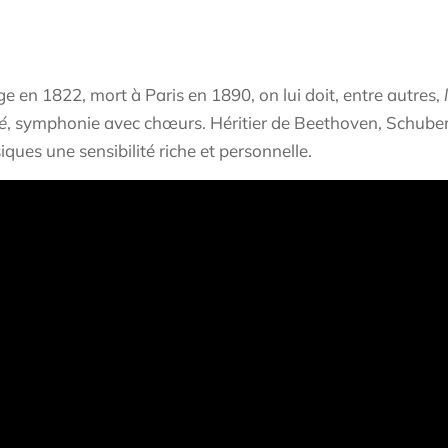
ge en 1822, mort à Paris en 1890, on lui doit, entre autres,
é
, symphonie avec chœurs. Héritier de Beethoven, Schuber
ues une sensibilité riche et personnelle.