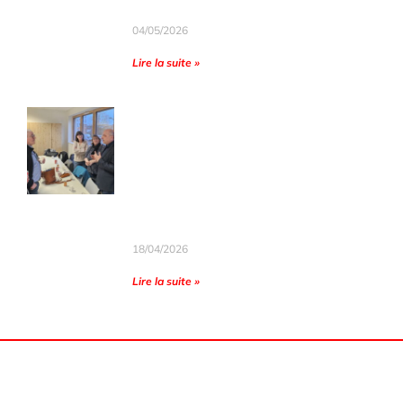
les rafles de 1943.
04/05/2026
Lire la suite »
Lu dans l’Est Républicain :
Samedi 18 avril 2026
Le Cercle assuré du soutien de
la municipalité lors de sa
dernière AG
18/04/2026
Lire la suite »