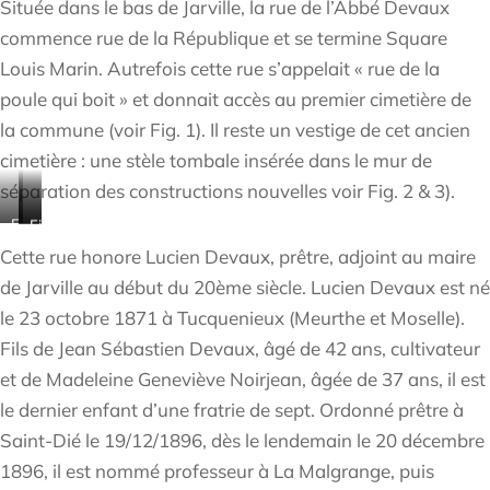
Située dans le bas de Jarville, la rue de l’Abbé Devaux
commence rue de la République et se termine Square
Louis Marin. Autrefois cette rue s’appelait « rue de la
poule qui boit » et donnait accès au premier cimetière de
la commune (voir Fig. 1). Il reste un vestige de cet ancien
cimetière : une stèle tombale insérée dans le mur de
séparation des constructions nouvelles voir Fig. 2 & 3).
Fig.
Fig.
Fig.
1:
2:
3:
Cette rue honore Lucien Devaux, prêtre, adjoint au maire
Carte
Face
Face
de Jarville au début du 20ème siècle. Lucien Devaux est né
de
avant
arrière
le 23 octobre 1871 à Tucquenieux (Meurthe et Moselle).
1893
de
de
montrant
la
la
Fils de Jean Sébastien Devaux, âgé de 42 ans, cultivateur
la
stèle,
stèle,
et de Madeleine Geneviève Noirjean, âgée de 37 ans, il est
position
Photo
Photo
le dernier enfant d’une fratrie de sept. Ordonné prêtre à
de
E.
J.-
l’ancien
Geoffroy
C.
Saint-Dié le 19/12/1896, dès le lendemain le 20 décembre
cimetière
Vigneron
1896, il est nommé professeur à La Malgrange, puis
à