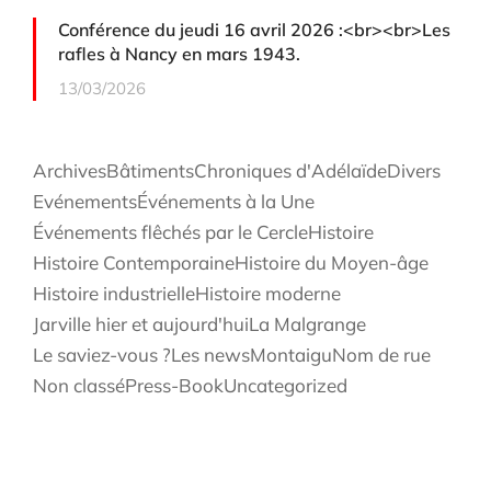
Conférence du jeudi 16 avril 2026 :<br><br>Les
rafles à Nancy en mars 1943.
13/03/2026
Archives
Bâtiments
Chroniques d'Adélaïde
Divers
Evénements
Événements à la Une
Événements flêchés par le Cercle
Histoire
Histoire Contemporaine
Histoire du Moyen-âge
Histoire industrielle
Histoire moderne
Jarville hier et aujourd'hui
La Malgrange
Le saviez-vous ?
Les news
Montaigu
Nom de rue
Non classé
Press-Book
Uncategorized