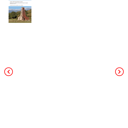
Cahier de 240 pages - Format A4
40,00
€
TTC Franco de port
Ce livre de 240 pages au format A4,
constitue la mémoire de toute
l’activité minière et industrielle salicole
de la région (25 concessions, 18
salines et 3 soudières). L’auteur
principal, Patrick Rolin est géologue,
ancien professeur à l’université. Il a
coordonné les contributeurs des
associations d’histoire de Jarville,
Dombasle et d'Einville. Le livre
s’appuie sur des données de forages,
des archives, de nombreuses photos
et s’adresse à un public intéressé par
l’histoire régionale ou l’histoire