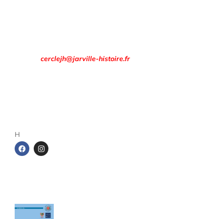
h à 19 h.
Rendez-vous à la
Maison des Associations
8 rue François Évrard à Jarville-la-Malgrange.
Email :
cerclejh@jarville-histoire.fr
Adresse postale
Cercle d’Histoire de Jarville
1 rue de la gare
54140 Jarville-la-Malgrange
H
Les cahiers du Cercle
Le sel entre Meurthe et Sânon