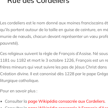
Rue des Cordeliers
Les cordeliers est le nom donné aux moines franciscains ét
qu’ils portent autour de la taille en guise de ceinture, en
munie de nœuds, chacun devant représenter un vœu proféré
pauvreté).
Ces religieux suivent la règle de François d’Assise. Né sou
1181 ou 1182 et mort le 3 octobre 1226, François est un rel
frères mineurs qui veut suivre les pas de Jésus Christ dans la
Création divine. Il est canonisé dès 1228 par le pape Grég
liturgique catholique.
Pour en savoir plus :
Consulter la
page Wikipédia consacrée aux Cordeliers
.
Consulter la
page Wikipédia consacrée à François d’Ass