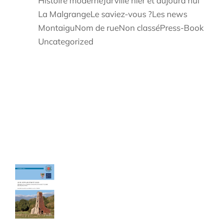
Histoire moderne
Jarville hier et aujourd'hui
La Malgrange
Le saviez-vous ?
Les news
Montaigu
Nom de rue
Non classé
Press-Book
Uncategorized
Les cahiers du Cercle
Le sel entre Meurthe et Sânon
Cahier de 240 pages - Format A4
40,00
€
TTC Franco de port