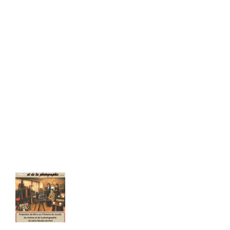
Les infos récentes
ÉVÉNEMENT : Soirée « musée
Quand la mer était à Nancy...
du cinéma & de la
Cahier de 66 pages - Format A4
photographie ».
22,00
€
TTC Franco de port