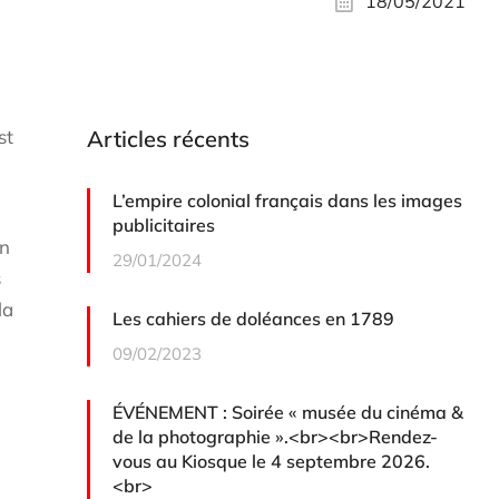
18/05/2021
st
Articles récents
L’empire colonial français dans les images
publicitaires
en
29/01/2024
s
la
Les cahiers de doléances en 1789
09/02/2023
ÉVÉNEMENT : Soirée « musée du cinéma &
de la photographie ».<br><br>Rendez-
vous au Kiosque le 4 septembre 2026.
<br>