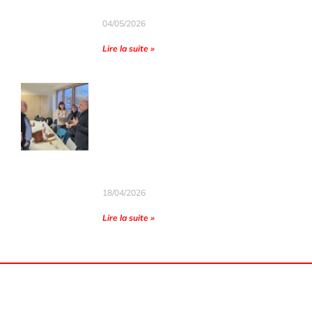
les rafles de 1943.
04/05/2026
Lire la suite »
Lu dans l’Est Républicain :
Samedi 18 avril 2026
Le Cercle assuré du soutien de
la municipalité lors de sa
dernière AG
18/04/2026
Lire la suite »