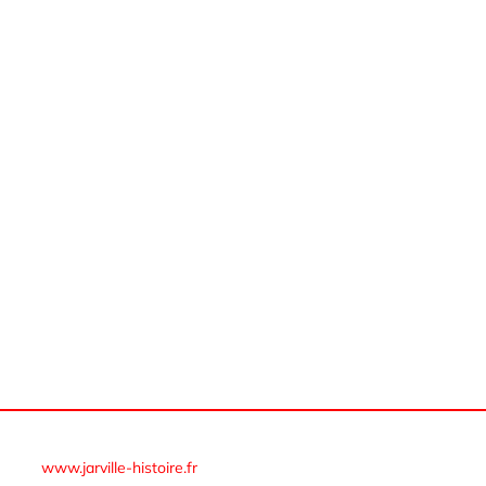
© Cercle d’histoire et de généalogie de Jarville-la-Malgrange
www.jarville-histoire.fr
–
Mentions légales – RGPD