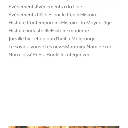
Evénements
Événements à la Une
Événements flêchés par le Cercle
Histoire
Histoire Contemporaine
Histoire du Moyen-âge
Histoire industrielle
Histoire moderne
Jarville hier et aujourd'hui
La Malgrange
Le saviez-vous ?
Les news
Montaigu
Nom de rue
Non classé
Press-Book
Uncategorized
Les infos récentes