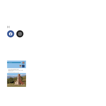
Adresse postale
Cercle d’Histoire de Jarville
1 rue de la gare
54140 Jarville-la-Malgrange
H
Les cahiers du Cercle
Le sel entre Meurthe et Sânon
Cahier de 240 pages - Format A4
40,00
€
TTC Franco de port
Ce livre de 240 pages au format A4,
constitue la mémoire de toute
l’activité minière et industrielle salicole