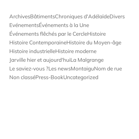
Archives
Bâtiments
Chroniques d'Adélaïde
Divers
Evénements
Événements à la Une
Événements flêchés par le Cercle
Histoire
Histoire Contemporaine
Histoire du Moyen-âge
Histoire industrielle
Histoire moderne
Jarville hier et aujourd'hui
La Malgrange
Le saviez-vous ?
Les news
Montaigu
Nom de rue
Non classé
Press-Book
Uncategorized