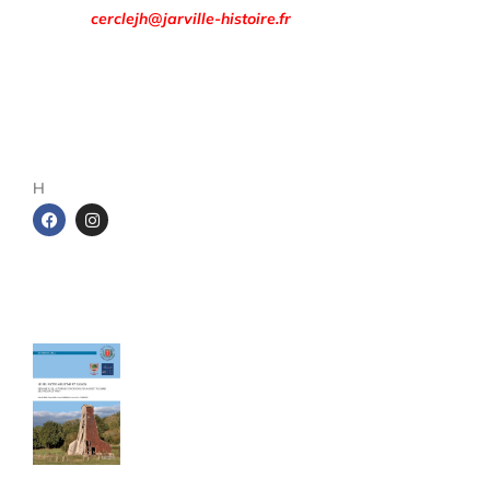
Email :
cerclejh@jarville-histoire.fr
Adresse postale
Cercle d’Histoire de Jarville
1 rue de la gare
54140 Jarville-la-Malgrange
H
Les cahiers du Cercle
Le sel entre Meurthe et Sânon
Cahier de 240 pages - Format A4
40,00
€
TTC Franco de port
Ce livre de 240 pages au format A4,