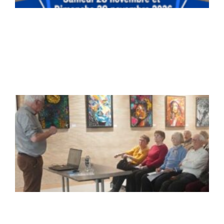
a
l
2
0
Li
L
l
R
:
m
L
d
r
l