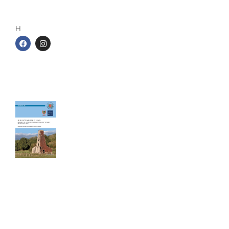
1 rue de la gare
54140 Jarville-la-Malgrange
H
Les cahiers du Cercle
Le sel entre Meurthe et Sânon
Cahier de 240 pages - Format A4
40,00
€
TTC Franco de port
Ce livre de 240 pages au format A4,
constitue la mémoire de toute
l’activité minière et industrielle salicole
de la région (25 concessions, 18
salines et 3 soudières). L’auteur