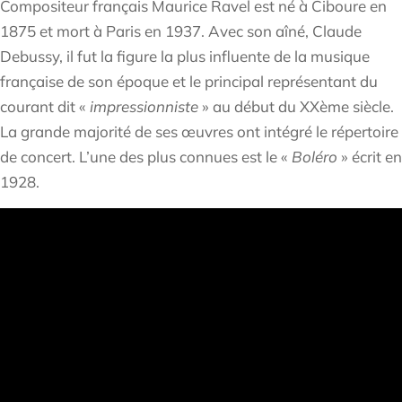
Compositeur français Maurice Ravel est né à Ciboure en
1875 et mort à Paris en 1937. Avec son aîné, Claude
Debussy, il fut la figure la plus influente de la musique
française de son époque et le principal représentant du
courant dit «
impressionniste
» au début du XXème siècle.
La grande majorité de ses œuvres ont intégré le répertoire
de concert. L’une des plus connues est le «
Boléro
» écrit en
1928.