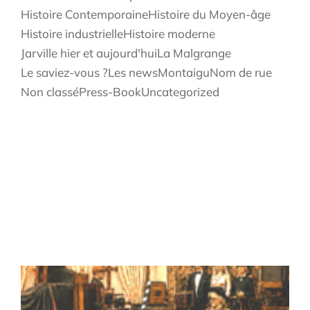
Histoire Contemporaine
Histoire du Moyen-âge
Histoire industrielle
Histoire moderne
Jarville hier et aujourd'hui
La Malgrange
Le saviez-vous ?
Les news
Montaigu
Nom de rue
Non classé
Press-Book
Uncategorized
Les infos récentes
S
d