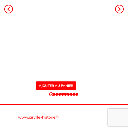
principal, Patrick Rolin est géologue,
ancien professeur à l’université. Il a
coordonné les contributeurs des
associations d’histoire de Jarville,
Dombasle et d'Einville. Le livre
s’appuie sur des données de forages,
des archives, de nombreuses photos
et s’adresse à un public intéressé par
l’histoire régionale ou l’histoire
industrielle.
AJOUTER AU PANIER
© Cercle d’histoire et de généalogie de Jarville-la-Malgrange
www.jarville-histoire.fr
–
Mentions légales – RGPD