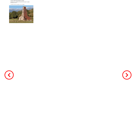
Cahier de 240 pages - Format A4
40,00
€
TTC Franco de port
Ce livre de 240 pages au format A4,
constitue la mémoire de toute
l’activité minière et industrielle salicole
de la région (25 concessions, 18
salines et 3 soudières). L’auteur
principal, Patrick Rolin est géologue,
ancien professeur à l’université. Il a
coordonné les contributeurs des
associations d’histoire de Jarville,
Dombasle et d'Einville. Le livre
s’appuie sur des données de forages,
des archives, de nombreuses photos
et s’adresse à un public intéressé par
l’histoire régionale ou l’histoire