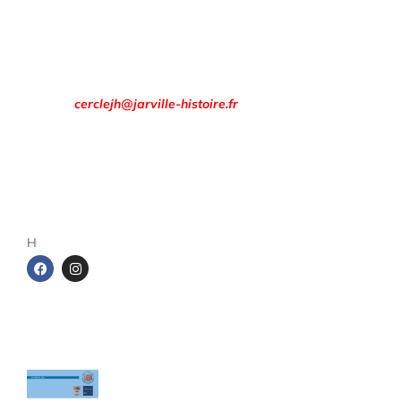
Rendez-vous à la
Maison des Associations
8 rue François Évrard à Jarville-la-Malgrange.
Email :
cerclejh@jarville-histoire.fr
Adresse postale
Cercle d’Histoire de Jarville
1 rue de la gare
54140 Jarville-la-Malgrange
H
Les cahiers du Cercle
Le sel entre Meurthe et Sânon