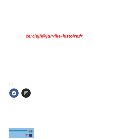
Rendez-vous à la
Maison des Associations
8 rue François Évrard à Jarville-la-Malgrange.
Email :
cerclejh@jarville-histoire.fr
Adresse postale
Cercle d’Histoire de Jarville
1 rue de la gare
54140 Jarville-la-Malgrange
H
Les cahiers du Cercle
Le sel entre Meurthe et Sânon