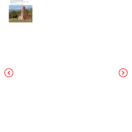
Cahier de 240 pages - Format A4
40,00
€
TTC Franco de port
Ce livre de 240 pages au format A4,
constitue la mémoire de toute
l’activité minière et industrielle salicole
de la région (25 concessions, 18
salines et 3 soudières). L’auteur
principal, Patrick Rolin est géologue,
ancien professeur à l’université. Il a
coordonné les contributeurs des
associations d’histoire de Jarville,
Dombasle et d'Einville. Le livre
s’appuie sur des données de forages,
des archives, de nombreuses photos
et s’adresse à un public intéressé par
l’histoire régionale ou l’histoire