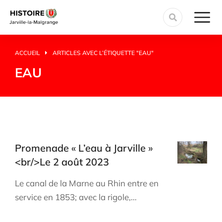
ACCUEIL
ARTICLES AVEC L’ÉTIQUETTE "EAU"
Vous êtes ici :
EAU
Promenade « L’eau à Jarville »
<br/>Le 2 août 2023
Le canal de la Marne au Rhin entre en
service en 1853; avec la rigole,…