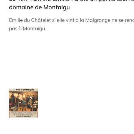
domaine de Montaigu
Emilie du Châtelet si elle vint à la Malgrange ne se rend
pas à Montaigu…
Les infos récentes
ÉVÉNEMENT : Soirée « musée
Quand la mer était à Nancy...
du cinéma & de la
Cahier de 66 pages - Format A4
photographie ».
22,00
€
TTC Franco de port
Rendez-vous au Kiosque le 4
Le sous-titre "Histoire d’un ancien
septembre 2026.
fond marin asséché, érodé par la