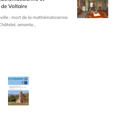
de Voltaire
ille : mort de la mathématicienne
 Châtelet, amante…
Les cahiers du Cercle
Le sel entre Meurthe et Sânon
Cahier de 240 pages - Format A4
40,00
€
TTC Franco de port
Ce livre de 240 pages au format A4,
constitue la mémoire de toute