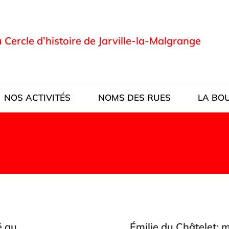
u Cercle d’histoire de Jarville-la-Malgrange
NOS ACTIVITÉS
NOMS DES RUES
LA BO
é au
Émilie du Châtelet: 