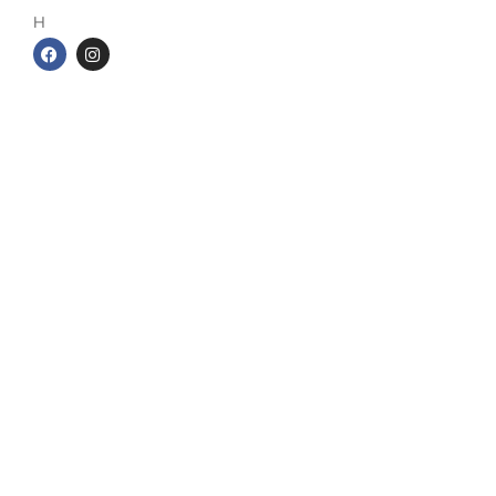
H
,
a