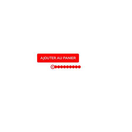
Dombasle et d'Einville. Le livre
s’appuie sur des données de forages,
des archives, de nombreuses photos
et s’adresse à un public intéressé par
l’histoire régionale ou l’histoire
industrielle.
AJOUTER AU PANIER