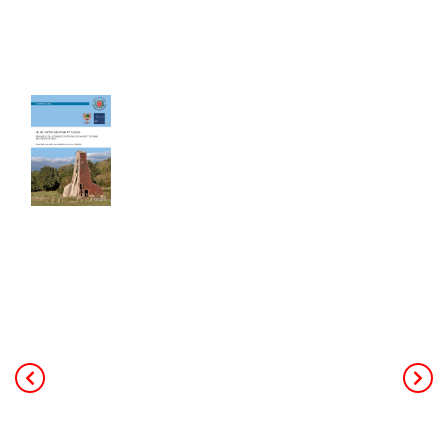
Les cahiers du Cercle
Le sel entre Meurthe et Sânon
Cahier de 240 pages - Format A4
40,00
€
TTC Franco de port
Ce livre de 240 pages au format A4,
constitue la mémoire de toute
l’activité minière et industrielle
salicole de la région (25 concessions,
18 salines et 3 soudières). L’auteur
principal, Patrick Rolin est géologue,
ancien professeur à l’université. Il a
coordonné les contributeurs des
associations d’histoire de Jarville,