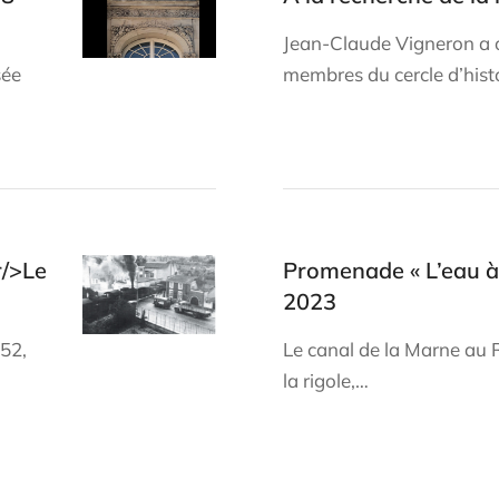
Jean-Claude Vigneron a 
sée
membres du cercle d’hist
r/>Le
Promenade « L’eau à 
2023
852,
Le canal de la Marne au 
la rigole,…