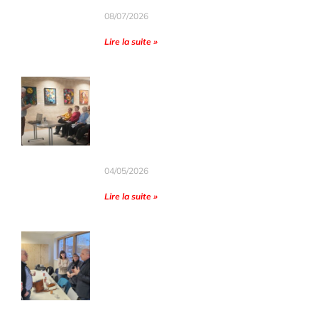
& 29 novembre 2026.
géologie en comprenant l’origine des
08/07/2026
paysages qui entourent Nancy (du
Lire la suite »
plateau de Haye à la butte d’Amance
de la vallée de la Moselle à celle de l
Lu dans l’Est Républicain :
Meurthe).
Lundi 4 mai 2026
AJOUTER AU PANIER
Le Cercle d’histoire revient sur
les rafles de 1943.
04/05/2026
Lire la suite »
Lu dans l’Est Républicain :
Samedi 18 avril 2026
Le Cercle assuré du soutien de
la municipalité lors de sa