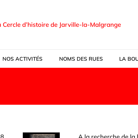
u Cercle d’histoire de Jarville-la-Malgrange
NOS ACTIVITÉS
NOMS DES RUES
LA BO
 8
A la recherche de la 