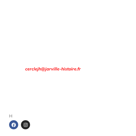
Informations
pratiques :
Les réunions « Histoire » du cercle se tiennent régulièrement
en période scolaire, le premier mardi de chaque mois, de 17
h à 19 h.
Rendez-vous à la
Maison des Associations
8 rue François Évrard à Jarville-la-Malgrange.
Email :
cerclejh@jarville-histoire.fr
Adresse postale
Cercle d’Histoire de Jarville
1 rue de la gare
54140 Jarville-la-Malgrange
H