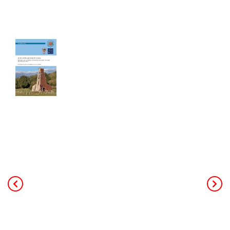
Les cahiers du Cercle
Le sel entre Meurthe et Sânon
Cahier de 240 pages - Format A4
40,00
€
TTC Franco de port
Ce livre de 240 pages au format A4,
constitue la mémoire de toute
l’activité minière et industrielle salicole
de la région (25 concessions, 18
salines et 3 soudières). L’auteur
principal, Patrick Rolin est géologue,
ancien professeur à l’université. Il a
coordonné les contributeurs des
associations d’histoire de Jarville,
Dombasle et d'Einville. Le livre