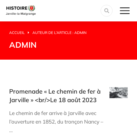
ACCUEIL
AUTEUR DE L’ARTICLE : ADMIN
Vous êtes ici :
ADMIN
Promenade « Le chemin de fer à
Jarville » <br/>Le 18 août 2023
Le chemin de fer arrive à Jarville avec
l’ouverture en 1852, du tronçon Nancy –
…