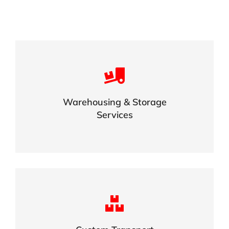
Careful storage of your goods
Warehousing & Storage
VIEW DETAILS
Services
Complex logistic solutions for your
business