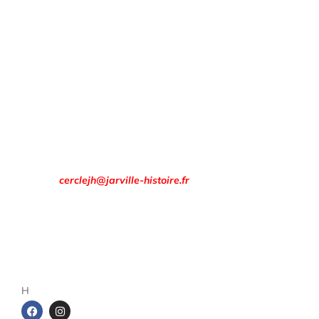
Pour prendre contact avec le cercle
Informations
pratiques :
Les réunions « Histoire » du cercle se tiennent régulièrement
en période scolaire, le premier mardi de chaque mois, de 17
h à 19 h.
Rendez-vous à la
Maison des Associations
8 rue François Évrard à Jarville-la-Malgrange.
Email :
cerclejh@jarville-histoire.fr
Adresse postale
Cercle d’Histoire de Jarville
1 rue de la gare
54140 Jarville-la-Malgrange
H