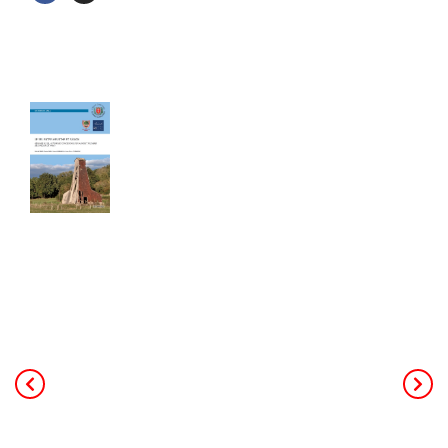
Les cahiers du Cercle
Le sel entre Meurthe et Sânon
Cahier de 240 pages - Format A4
40,00
€
TTC Franco de port
Ce livre de 240 pages au format A4,
constitue la mémoire de toute
l’activité minière et industrielle salicole
de la région (25 concessions, 18
salines et 3 soudières). L’auteur
principal, Patrick Rolin est géologue,
ancien professeur à l’université. Il a
coordonné les contributeurs des
associations d’histoire de Jarville,