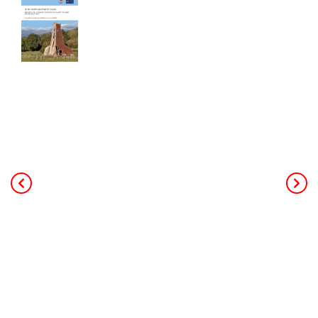
Cahier de 240 pages - Format A4
40,00
€
TTC Franco de port
Ce livre de 240 pages au format A4,
constitue la mémoire de toute
l’activité minière et industrielle salicole
de la région (25 concessions, 18
salines et 3 soudières). L’auteur
principal, Patrick Rolin est géologue,
ancien professeur à l’université. Il a
coordonné les contributeurs des
associations d’histoire de Jarville,
Dombasle et d'Einville. Le livre
s’appuie sur des données de forages,
des archives, de nombreuses photos
et s’adresse à un public intéressé par