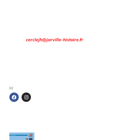
h à 19 h.
Rendez-vous à la
Maison des Associations
8 rue François Évrard à Jarville-la-Malgrange.
Email :
cerclejh@jarville-histoire.fr
Adresse postale
Cercle d’Histoire de Jarville
1 rue de la gare
54140 Jarville-la-Malgrange
H
Les cahiers du Cercle
Le sel entre Meurthe et Sânon